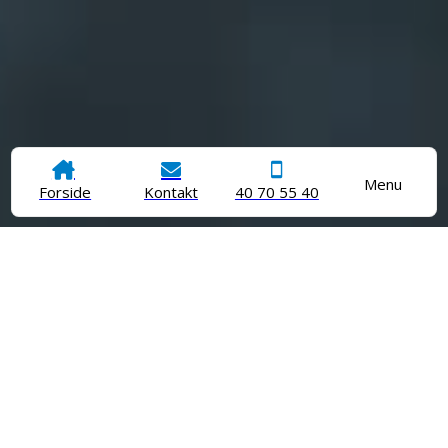
Menu
Forside
Kontakt
40 70 55 40
Leder du efter en tryg og dygtig dyrlæge nær Roskilde,
hvor der er tid til dig og dit kæledyr? Hos Hedehusene
Dyreklinik adskiller vi os især ved at prioritere den gode
tid til hver eneste patient.