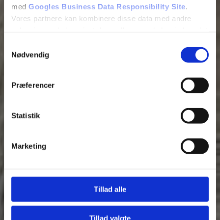
med
Googles Business Data Responsibility Site
.
Vores partnere kan kombinere disse data med andre
oplysninger, du har givet dem, eller som de har indsamlet
fra din brug af deres tjenester.
Samtykkevalg
Nødvendig
Se Cookie & Privatlivspolitik
her
Præferencer
Statistik
Fjern
Marketing
Tillad alle
Tillad valgte