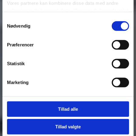
Vores partnere kan kombinere disse data med andre
oplysninger, du har givet dem, eller som de har indsamlet
fra din brug af deres tjenester.
Samtykkevalg
Nødvendig
Se Cookie & Privatlivspolitik
her
Præferencer
Statistik
Fjern
Marketing
Tillad alle
Tillad valgte