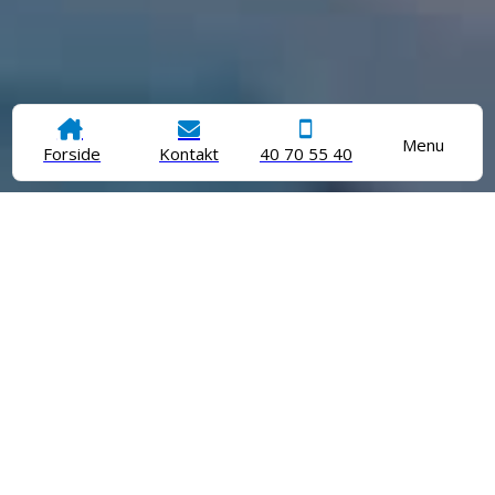
Menu
Forside
Kontakt
40 70 55 40
Når dit kæledyr skal igennem en operation, er det
afgørende, at både dyr og ejer føler sig helt trygge. Hos
Hedehusene Dyreklinik udfører vi alt fra planlagte
operationer som
sterilisation
og
kastration
til indgreb som
flækkede negle,
tandoperationer
og
fjernelse af knuder
. Vi
prioriterer ro og nærvær højt, så forløbet bliver så
stressfrit som muligt.