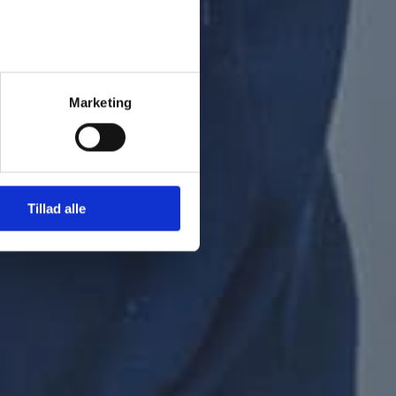
rn
Marketing
Tillad alle
filer (max 5)