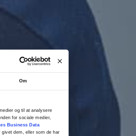
v til os
der tilbage snarest.
Om
 medier og til at analysere
nden for sociale medier,
es Business Data
 givet dem, eller som de har