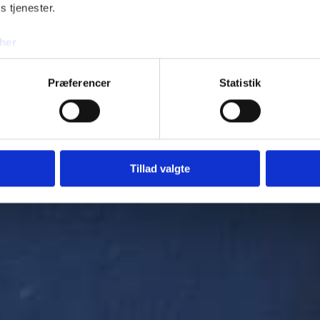
s tjenester.
Fje
her
Præferencer
Statistik
Tillad valgte
Tilføj 